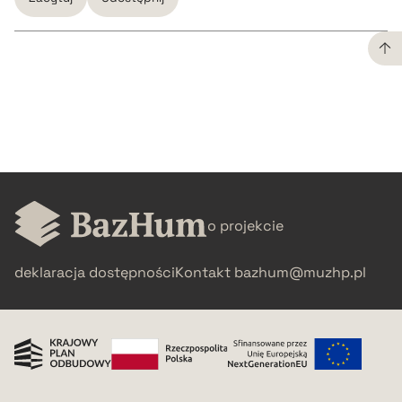
CZYSTY TEKST
pobierz cytat
BIBTEX
o projekcie
pobierz cytat
deklaracja dostępności
Kontakt
bazhum@muzhp.pl