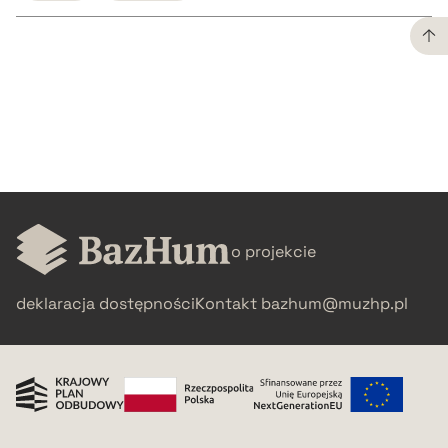
CZYSTY TEKST
pobierz cytat
BIBTEX
o projekcie
pobierz cytat
deklaracja dostępności
Kontakt
bazhum@muzhp.pl