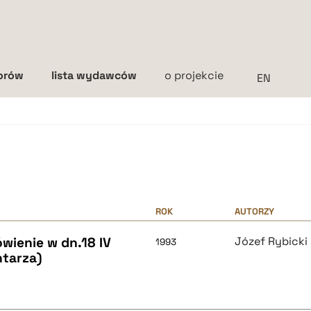
torów
lista wydawców
o projekcie
Interlinia
mała
średnia
duża
ROK
AUTORZY
wienie w dn.18 IV
Józef Rybicki
1993
tarza)