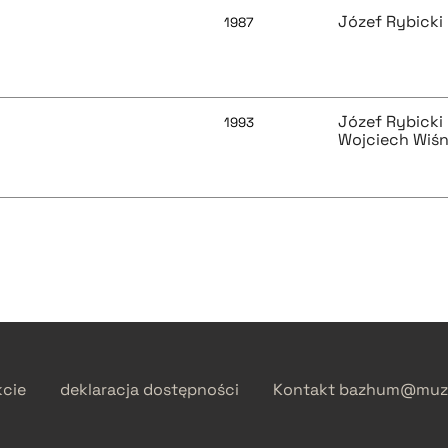
Józef Rybicki
1987
Józef Rybicki
1993
Wojciech Wiśn
kcie
deklaracja dostępności
Kontakt
bazhum@muzh