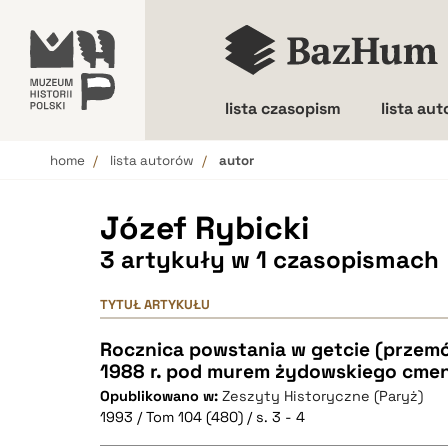
lista czasopism
lista au
home
lista autorów
autor
Wielkość liter
Józef Rybicki
3 artykuły w 1 czasopismach
TYTUŁ ARTYKUŁU
Rocznica powstania w getcie (przemó
1988 r. pod murem żydowskiego cmen
Opublikowano w:
Zeszyty Historyczne (Paryż)
1993 / Tom 104 (480) / s. 3 - 4