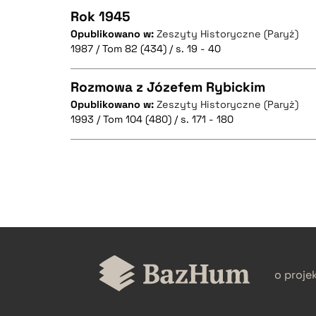
Rok 1945
Opublikowano w:
Zeszyty Historyczne (Paryż)
1987 / Tom 82 (434) / s. 19 - 40
CZYSTY TEKST
Rozmowa z Józefem Rybickim
Opublikowano w:
Zeszyty Historyczne (Paryż)
1993 / Tom 104 (480) / s. 171 - 180
CZYSTY TEKST
BIBTEX
CZYSTY TEKST
BIBTEX
BIBTEX
o proje