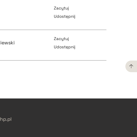
Zacytuj
Udostępnij
pobierz cytat
Zacytuj
iewski
Udostępnij
pobierz cytat
pobierz cytat
pobierz cytat
pobierz cytat
p.pl
pobierz cytat