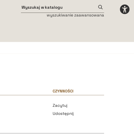
wyszukiwanie zaawansowana
Odstępy międzyliterowe
małe
średnie
duże
CZYNNOŚCI
Zacytuj
Udostępnij