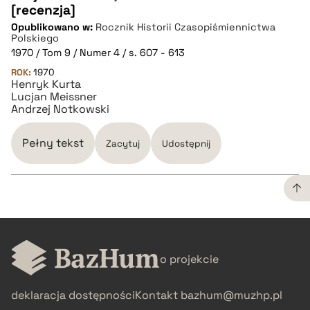
[recenzja]
Opublikowano w:
Rocznik Historii Czasopiśmiennictwa
pobierz cytat
Polskiego
1970 / Tom 9 / Numer 4 / s. 607 - 613
ROK:
BIBTEX
1970
Henryk Kurta
Lucjan Meissner
Andrzej Notkowski
pobierz cytat
Pełny tekst
Zacytuj
Udostępnij
CZYSTY TEKST
o projekcie
pobierz cytat
deklaracja dostępności
Kontakt
bazhum@muzhp.pl
BIBTEX