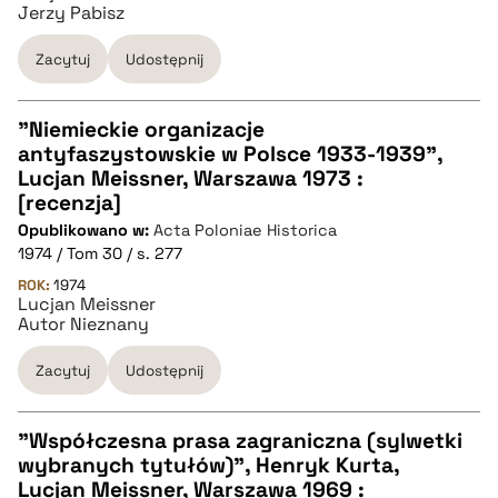
Jerzy Pabisz
Zacytuj
Udostępnij
"Niemieckie organizacje
antyfaszystowskie w Polsce 1933-1939",
CZYSTY TEKST
Lucjan Meissner, Warszawa 1973 :
[recenzja]
Opublikowano w:
Acta Poloniae Historica
pobierz cytat
1974 / Tom 30 / s. 277
ROK:
1974
Lucjan Meissner
BIBTEX
Autor Nieznany
pobierz cytat
Zacytuj
Udostępnij
"Współczesna prasa zagraniczna (sylwetki
wybranych tytułów)", Henryk Kurta,
CZYSTY TEKST
Lucjan Meissner, Warszawa 1969 :