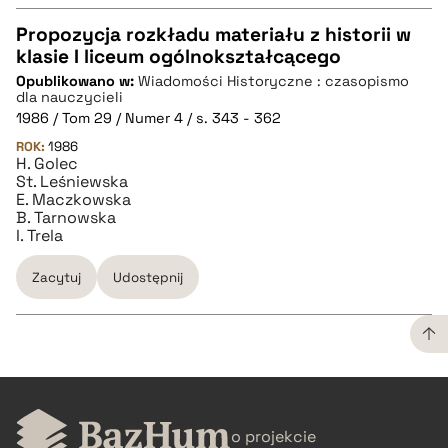
Propozycja rozkładu materiału z historii w
klasie I liceum ogólnokształcącego
CZYSTY TEKST
Opublikowano w:
Wiadomości Historyczne : czasopismo
dla nauczycieli
1986 / Tom 29 / Numer 4 / s. 343 - 362
pobierz cytat
ROK:
1986
H. Golec
St. Leśniewska
BIBTEX
E. Maczkowska
B. Tarnowska
I. Trela
pobierz cytat
Zacytuj
Udostępnij
CZYSTY TEKST
o projekcie
pobierz cytat