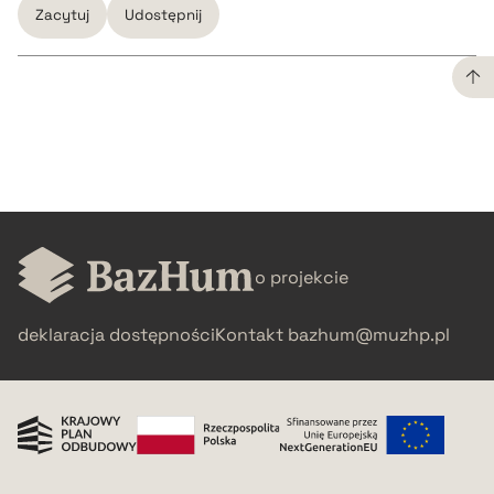
Zacytuj
Udostępnij
CZYSTY TEKST
pobierz cytat
BIBTEX
o projekcie
pobierz cytat
deklaracja dostępności
Kontakt
bazhum@muzhp.pl