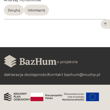
Zacytuj
Udostępnij
CZYSTY TEKST
pobierz cytat
o projekcie
BIBTEX
deklaracja dostępności
Kontakt
bazhum@muzhp.pl
pobierz cytat