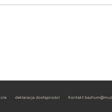
kcie
deklaracja dostępności
Kontakt
bazhum@muzh