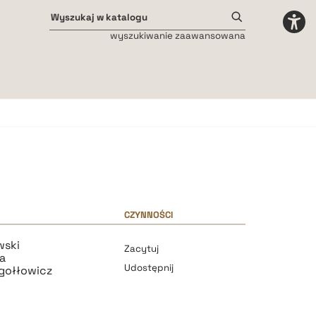
wyszukiwanie zaawansowana
Odstępy międzyliterowe
małe
średnie
duże
CZYNNOŚCI
wski
Zacytuj
a
Udostępnij
gołłowicz