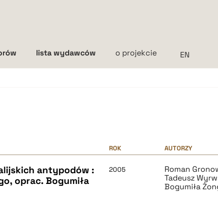
torów
lista wydawców
o projekcie
Interlinia
mała
średnia
duża
ROK
AUTORZY
lijskich antypodów :
Roman Grono
2005
Tadeusz Wyrw
go, oprac. Bogumiła
Bogumiła Żon