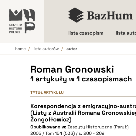
lista czasopism
lista au
home
lista autorów
autor
Wielkość liter
Roman Gronowski
1 artykuły w 1 czasopismach
TYTUŁ ARTYKUŁU
Korespondencja z emigracyjno-austra
(Listy z Australii Romana Gronowskie
Żongołłowicz)
Opublikowano w:
Zeszyty Historyczne (Paryż)
2005 / Tom 154 (533) / s. 200 - 209