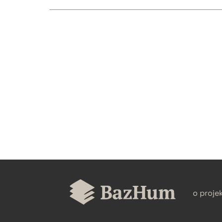
CZYSTY TEKST
BIBTEX
o proje