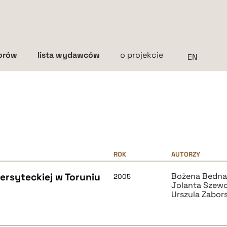
torów
lista wydawców
o projekcie
Interlinia
mała
średnia
duża
ROK
AUTORZY
wersyteckiej w Toruniu
Bożena Bedna
2005
Jolanta Szew
Urszula Zabor