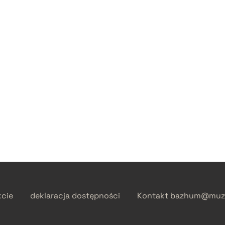
kcie
deklaracja dostępności
Kontakt
bazhum@muzh