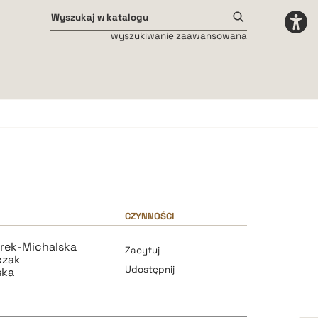
wyszukiwanie zaawansowana
Odstępy międzyliterowe
małe
średnie
duże
CZYNNOŚCI
rek-Michalska
Zacytuj
czak
Udostępnij
ska