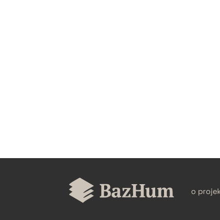
CZYSTY TEKST
BIBTEX
o proje