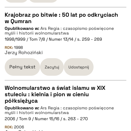
Krajobraz po bitwie : 50 lat po odkryciach
w Qumran
CZYSTY TEKST
Opublikowano w:
Ars Regia : czasopismo poświęcone
myśli i historii wolnomularstwa
1998/1999 / Tom 7/8 / Numer 13/14 / s. 259 - 269
pobierz cytat
ROK:
1998
Jerzy Rohoziński
BIBTEX
Pełny tekst
Zacytuj
Udostępnij
pobierz cytat
Wolnomularstwo a świat islamu w XIX
stuleciu : kielnia i pion w cieniu
CZYSTY TEKST
półksiężyca
Opublikowano w:
Ars Regia : czasopismo poświęcone
myśli i historii wolnomularstwa
pobierz cytat
2006 / Tom 9 / Numer 15/16 / s. 263 - 270
ROK:
2006