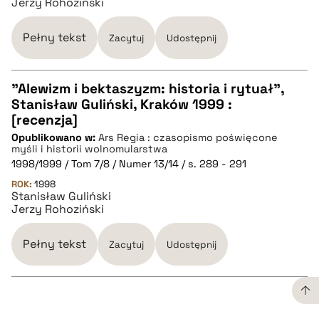
Jerzy Rohoziński
BIBTEX
Pełny tekst
Zacytuj
Udostępnij
pobierz cytat
"Alewizm i bektaszyzm: historia i rytuał",
Stanisław Guliński, Kraków 1999 :
CZYSTY TEKST
[recenzja]
Opublikowano w:
Ars Regia : czasopismo poświęcone
myśli i historii wolnomularstwa
pobierz cytat
1998/1999 / Tom 7/8 / Numer 13/14 / s. 289 - 291
ROK:
1998
Stanisław Guliński
BIBTEX
Jerzy Rohoziński
pobierz cytat
Pełny tekst
Zacytuj
Udostępnij