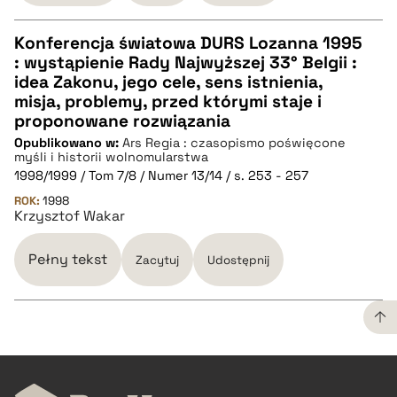
Konferencja światowa DURS Lozanna 1995
: wystąpienie Rady Najwyższej 33° Belgii :
CZYSTY TEKST
idea Zakonu, jego cele, sens istnienia,
misja, problemy, przed którymi staje i
proponowane rozwiązania
pobierz cytat
Opublikowano w:
Ars Regia : czasopismo poświęcone
myśli i historii wolnomularstwa
1998/1999 / Tom 7/8 / Numer 13/14 / s. 253 - 257
BIBTEX
ROK:
1998
Krzysztof Wakar
pobierz cytat
Pełny tekst
Zacytuj
Udostępnij
CZYSTY TEKST