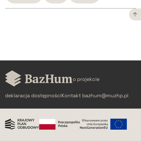
CZYSTY TEKST
pobierz cytat
BIBTEX
o projekcie
pobierz cytat
deklaracja dostępności
Kontakt
bazhum@muzhp.pl