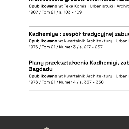
Opublikowano w:
Teka Komisji Urbanistyki i Archi
1987 / Tom 21 / s. 103 - 109
CZYSTY TEKST
BIBTEX
Kadhemiya : zespół tradycyjnej zab
Opublikowano w:
Kwartalnik Architektury i Urbanis
BIBTEX
1976 / Tom 21 / Numer 3 / s. 217 - 237
CZYSTY TEKST
Plany przekształcenia Kadhemiyi, za
Bagdadu
Opublikowano w:
Kwartalnik Architektury i Urbanis
CZYSTY TEKST
BIBTEX
1976 / Tom 21 / Numer 4 / s. 337 - 358
BIBTEX
CZYSTY TEKST