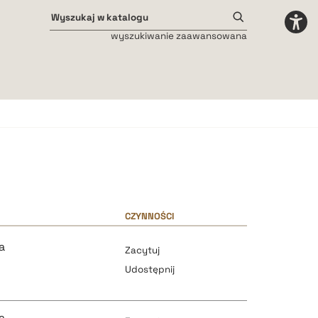
wyszukiwanie zaawansowana
Odstępy międzyliterowe
małe
średnie
duże
CZYNNOŚCI
a
Zacytuj
Udostępnij
a