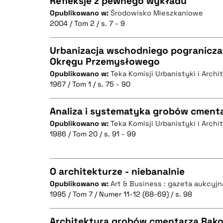
Refleksje z pewnego wykładu
Opublikowano w:
Środowisko Mieszkaniowe
2004 / Tom 2 / s. 7 - 9
CZYSTY TEKST
Urbanizacja wschodniego pogranicza
Okręgu Przemysłowego
Opublikowano w:
Teka Komisji Urbanistyki i Archi
CZYSTY TEKST
BIBTEX
1967 / Tom 1 / s. 75 - 90
Analiza i systematyka grobów cment
Opublikowano w:
Teka Komisji Urbanistyki i Archi
BIBTEX
1986 / Tom 20 / s. 91 - 99
CZYSTY TEKST
O architekturze - niebanalnie
Opublikowano w:
Art & Business : gazeta aukcyjn
BIBTEX
1995 / Tom 7 / Numer 11-12 (68-69) / s. 98
CZYSTY TEKST
Architektura grobów cmentarza Rako