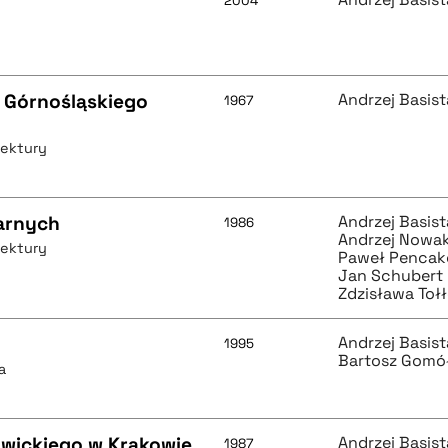
2004
 Górnośląskiego
Andrzej Basist
1967
tektury
arnych
Andrzej Basist
1986
Andrzej Nowa
tektury
Paweł Pencak
Jan Schubert
Zdzisława Toł
Andrzej Basist
1995
Bartosz Gomó
a
wickiego w Krakowie
Andrzej Basist
1987