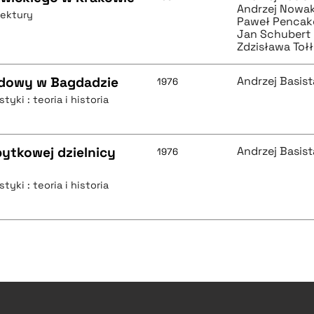
Andrzej Nowa
tektury
Paweł Pencak
Jan Schubert
Zdzisława Toł
udowy w Bagdadzie
Andrzej Basist
1976
tyki : teoria i historia
bytkowej dzielnicy
Andrzej Basist
1976
tyki : teoria i historia