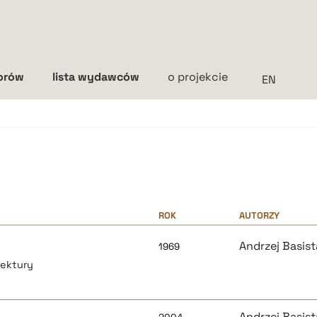
torów
lista wydawców
o projekcie
Interlinia
mała
średnia
duża
ROK
AUTORZY
Andrzej Basist
1969
tektury
Andrzej Basist