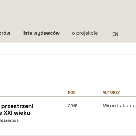
torów
lista wydawców
o projekcie
Interlinia
mała
średnia
duża
ROK
AUTORZY
przestrzeni
Miron Lakomy
2018
e XXI wieku
ilesiensis