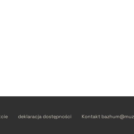
kcie
deklaracja dostępności
Kontakt
bazhum@muzh