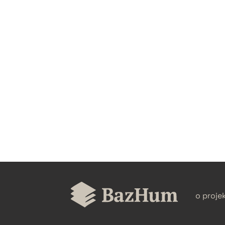
CZYSTY TEKST
BIBTEX
o proje