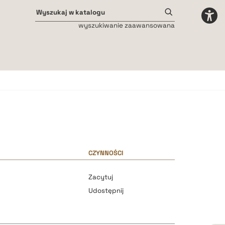
wyszukiwanie zaawansowana
Odstępy międzyliterowe
małe
średnie
duże
CZYNNOŚCI
Zacytuj
Udostępnij