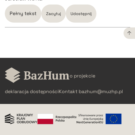
Pełny tekst
Zacytuj
Udostępnij
CZYSTY TEKST
pobierz cytat
o projekcie
BIBTEX
deklaracja dostępności
Kontakt
bazhum@muzhp.pl
pobierz cytat