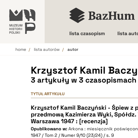
lista czasopism
lista au
home
lista autorów
autor
Wielkość liter
Krzysztof Kamil Baczy
3 artykuły w 3 czasopismach
TYTUŁ ARTYKUŁU
Krzysztof Kamil Baczyński - Śpiew z p
przedmową Kazimierza Wyki, Spółdz
Warszawa 1947 : [recenzja]
Opublikowano w:
Arkona : miesięcznik poświęcon
1947 / Tom 2 / Numer 9/10 (23/24) / s. 9