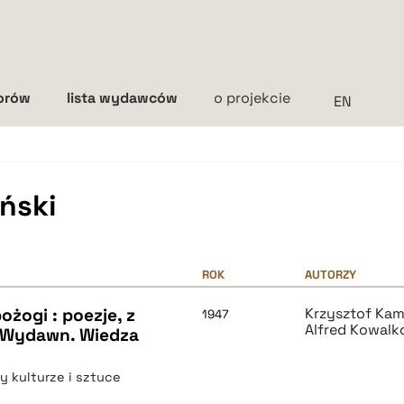
torów
lista wydawców
o projekcie
Interlinia
mała
średnia
duża
ński
ROK
AUTORZY
ożogi : poezje, z
Krzysztof Kam
1947
Alfred Kowalk
. Wydawn. Wiedza
y kulturze i sztuce