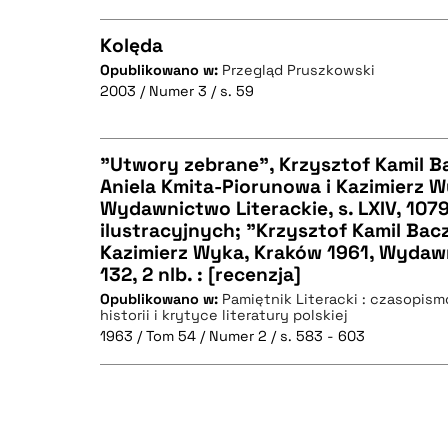
Kolęda
Opublikowano w:
Przegląd Pruszkowski
2003 / Numer 3 / s. 59
CZYSTY TEKST
"Utwory zebrane", Krzysztof Kamil B
Aniela Kmita-Piorunowa i Kazimierz W
BIBTEX
Wydawnictwo Literackie, s. LXIV, 1079
CZYSTY TEKST
ilustracyjnych; "Krzysztof Kamil Bacz
Kazimierz Wyka, Kraków 1961, Wydawn
132, 2 nlb. : [recenzja]
Opublikowano w:
Pamiętnik Literacki : czasopis
historii i krytyce literatury polskiej
BIBTEX
1963 / Tom 54 / Numer 2 / s. 583 - 603
CZYSTY TEKST