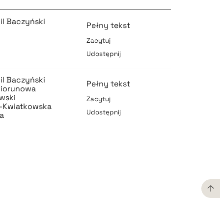
il Baczyński
Pełny tekst
Zacytuj
Udostępnij
pobierz cytat
il Baczyński
Pełny tekst
Piorunowa
wski
Zacytuj
a-Kwiatkowska
Udostępnij
a
pobierz cytat
pobierz cytat
pobierz cytat