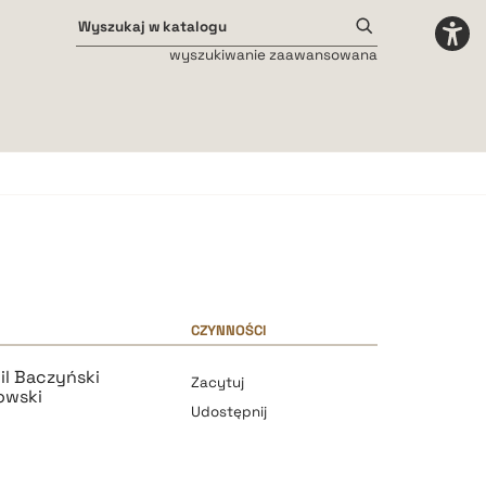
wyszukiwanie zaawansowana
Odstępy międzyliterowe
małe
średnie
duże
CZYNNOŚCI
il Baczyński
Zacytuj
owski
Udostępnij