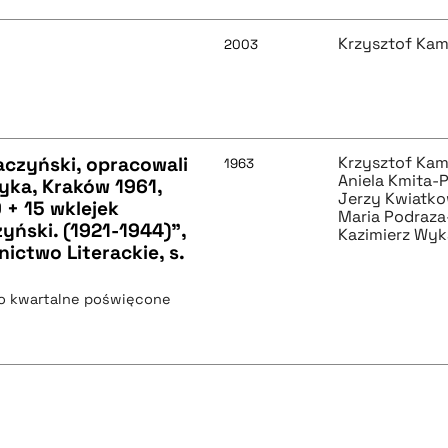
Krzysztof Kam
2003
aczyński, opracowali
Krzysztof Kam
1963
Aniela Kmita-
yka, Kraków 1961,
Jerzy Kwiatko
 + 15 wklejek
Maria Podraz
yński. (1921-1944)",
Kazimierz Wyk
ictwo Literackie, s.
mo kwartalne poświęcone