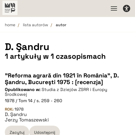
home
lista autorów
autor
D. Şandru
1 artykuły w 1 czasopismach
"Reforma agrară din 1921 în România", D.
Şandru, Bucureşti 1975 : [recenzja]
Opublikowano w:
Studia z Dziejów ZSRR i Europy
Środkowej
1978 / Tom 14 / s. 259 - 260
ROK:
1978
D. Şandru
Jerzy Tomaszewski
Zacytuj
Udostępnij