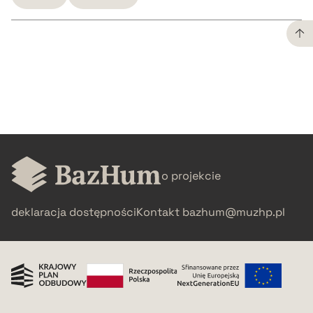
CZYSTY TEKST
pobierz cytat
BIBTEX
o projekcie
pobierz cytat
deklaracja dostępności
Kontakt
bazhum@muzhp.pl