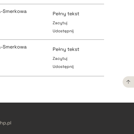
ka-Smerkowa
Pełny tekst
Zacytuj
Udostępnij
pobierz cytat
ka-Smerkowa
Pełny tekst
Zacytuj
Udostępnij
pobierz cytat
pobierz cytat
pobierz cytat
pobierz cytat
p.pl