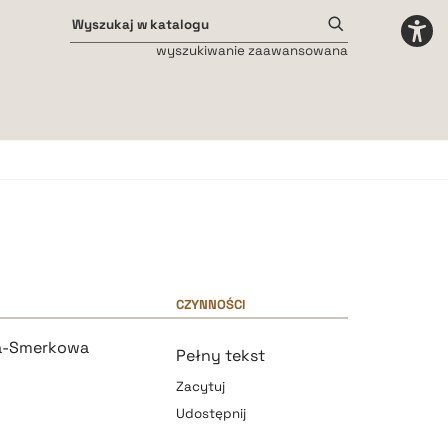
wyszukiwanie zaawansowana
Odstępy międzyliterowe
małe
średnie
duże
CZYNNOŚCI
ka-Smerkowa
Pełny tekst
Zacytuj
Udostępnij