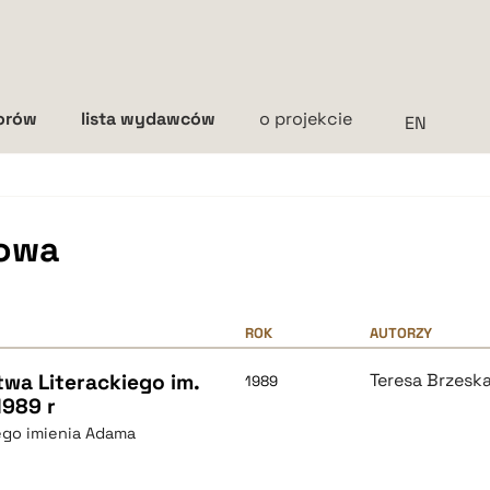
torów
lista wydawców
o projekcie
Interlinia
mała
średnia
duża
kowa
ROK
AUTORZY
wa Literackiego im.
Teresa Brzes
1989
1989 r
ego imienia Adama