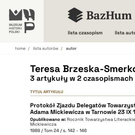
lista czasopism
lista au
home
lista autorów
autor
Wielkość liter
Teresa Brzeska-Smer
3 artykuły w 2 czasopismach
TYTUŁ ARTYKUŁU
Protokół Zjazdu Delegatów Towarzyst
Adama Mickiewicza w Tarnowie 23 IX 
Opublikowano w:
Rocznik Towarzystwa Literacki
Mickiewicza
1989 / Tom 24 / s. 142 - 146