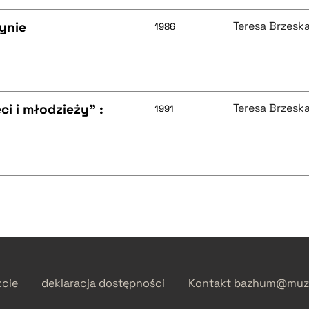
ynie
Teresa Brzes
1986
ci i młodzieży" :
Teresa Brzes
1991
kcie
deklaracja dostępności
Kontakt
bazhum@muzh