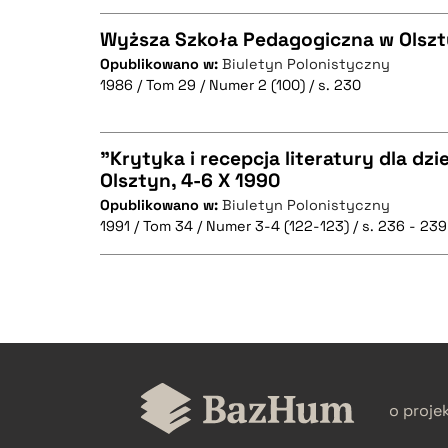
Wyższa Szkoła Pedagogiczna w Olszt
Opublikowano w:
Biuletyn Polonistyczny
1986 / Tom 29 / Numer 2 (100) / s. 230
CZYSTY TEKST
"Krytyka i recepcja literatury dla dzie
Olsztyn, 4-6 X 1990
BIBTEX
Opublikowano w:
Biuletyn Polonistyczny
CZYSTY TEKST
1991 / Tom 34 / Numer 3-4 (122-123) / s. 236 - 239
BIBTEX
CZYSTY TEKST
o proje
BIBTEX