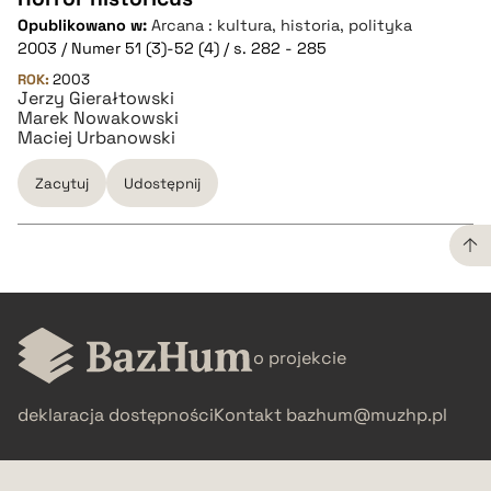
Opublikowano w:
Arcana : kultura, historia, polityka
CZYSTY TEKST
2003 / Numer 51 (3)-52 (4) / s. 282 - 285
ROK:
2003
Jerzy Gierałtowski
pobierz cytat
Marek Nowakowski
Maciej Urbanowski
BIBTEX
Zacytuj
Udostępnij
pobierz cytat
CZYSTY TEKST
o projekcie
pobierz cytat
deklaracja dostępności
Kontakt
bazhum@muzhp.pl
BIBTEX
pobierz cytat