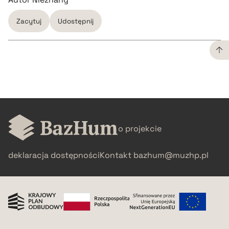
Zacytuj
Udostępnij
CZYSTY TEKST
pobierz cytat
o projekcie
BIBTEX
deklaracja dostępności
Kontakt
bazhum@muzhp.pl
pobierz cytat