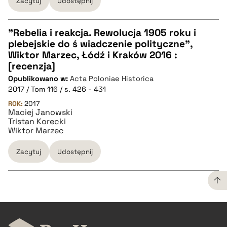
Zacytuj
Udostępnij
"Rebelia i reakcja. Rewolucja 1905 roku i
plebejskie do ś wiadczenie polityczne",
CZYSTY TEKST
Wiktor Marzec, Łódź i Kraków 2016 :
[recenzja]
Opublikowano w:
Acta Poloniae Historica
pobierz cytat
2017 / Tom 116 / s. 426 - 431
ROK:
2017
Maciej Janowski
BIBTEX
Tristan Korecki
Wiktor Marzec
pobierz cytat
Zacytuj
Udostępnij
CZYSTY TEKST