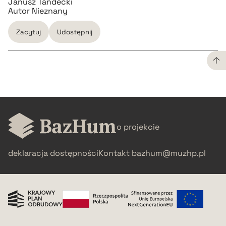
Janusz Tandecki
Autor Nieznany
Zacytuj
Udostępnij
CZYSTY TEKST
pobierz cytat
o projekcie
BIBTEX
deklaracja dostępności
Kontakt
bazhum@muzhp.pl
pobierz cytat