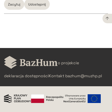
Zacytuj
Udostępnij
CZYSTY TEKST
pobierz cytat
BIBTEX
o projekcie
pobierz cytat
deklaracja dostępności
Kontakt
bazhum@muzhp.pl