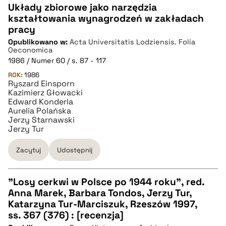
Układy zbiorowe jako narzędzia
kształtowania wynagrodzeń w zakładach
CZYSTY TEKST
pracy
Opublikowano w:
Acta Universitatis Lodziensis. Folia
Oeconomica
pobierz cytat
1986 / Numer 60 / s. 87 - 117
ROK:
1986
Ryszard Einsporn
BIBTEX
Kazimierz Głowacki
Edward Konderla
Aurelia Polańska
pobierz cytat
Jerzy Starnawski
Jerzy Tur
Zacytuj
Udostępnij
"Losy cerkwi w Polsce po 1944 roku", red.
Anna Marek, Barbara Tondos, Jerzy Tur,
CZYSTY TEKST
Katarzyna Tur-Marciszuk, Rzeszów 1997,
ss. 367 (376) : [recenzja]