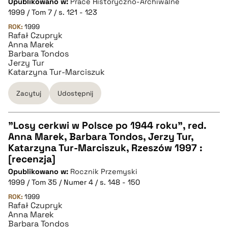
Opublikowano w:
Prace Historyczno-Archiwalne
pobierz cytat
1999 / Tom 7 / s. 121 - 123
ROK:
1999
Rafał Czupryk
BIBTEX
Anna Marek
Barbara Tondos
Jerzy Tur
pobierz cytat
Katarzyna Tur-Marciszuk
Zacytuj
Udostępnij
"Losy cerkwi w Polsce po 1944 roku", red.
Anna Marek, Barbara Tondos, Jerzy Tur,
CZYSTY TEKST
Katarzyna Tur-Marciszuk, Rzeszów 1997 :
[recenzja]
Opublikowano w:
Rocznik Przemyski
pobierz cytat
1999 / Tom 35 / Numer 4 / s. 148 - 150
ROK:
1999
Rafał Czupryk
BIBTEX
Anna Marek
Barbara Tondos