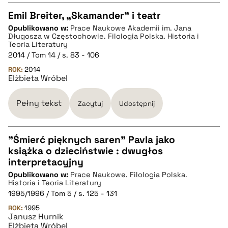
Emil Breiter, „Skamander” i teatr
Opublikowano w:
Prace Naukowe Akademii im. Jana
CZYSTY TEKST
Długosza w Częstochowie. Filologia Polska. Historia i
Teoria Literatury
2014 / Tom 14 / s. 83 - 106
pobierz cytat
ROK:
2014
Elżbieta Wróbel
BIBTEX
Pełny tekst
Zacytuj
Udostępnij
pobierz cytat
"Śmierć pięknych saren" Pavla jako
książka o dzieciństwie : dwugłos
CZYSTY TEKST
interpretacyjny
Opublikowano w:
Prace Naukowe. Filologia Polska.
Historia i Teoria Literatury
pobierz cytat
1995/1996 / Tom 5 / s. 125 - 131
ROK:
1995
Janusz Hurnik
BIBTEX
Elżbieta Wróbel