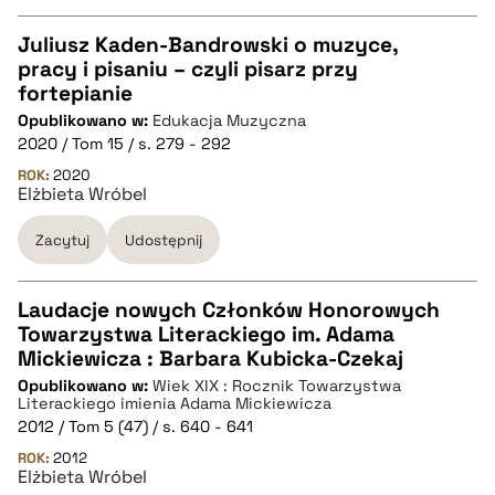
Juliusz Kaden-Bandrowski o muzyce,
pracy i pisaniu – czyli pisarz przy
CZYSTY TEKST
fortepianie
Opublikowano w:
Edukacja Muzyczna
2020 / Tom 15 / s. 279 - 292
pobierz cytat
ROK:
2020
Elżbieta Wróbel
BIBTEX
Zacytuj
Udostępnij
pobierz cytat
Laudacje nowych Członków Honorowych
Towarzystwa Literackiego im. Adama
CZYSTY TEKST
Mickiewicza : Barbara Kubicka-Czekaj
Opublikowano w:
Wiek XIX : Rocznik Towarzystwa
Literackiego imienia Adama Mickiewicza
pobierz cytat
2012 / Tom 5 (47) / s. 640 - 641
ROK:
2012
Elżbieta Wróbel
BIBTEX