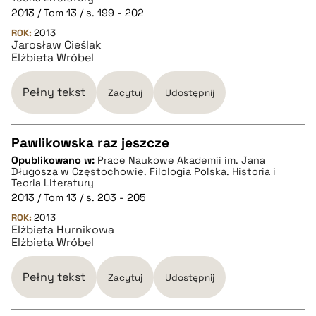
2013 / Tom 13 / s. 199 - 202
pobierz cytat
ROK:
2013
Jarosław Cieślak
Elżbieta Wróbel
BIBTEX
Pełny tekst
Zacytuj
Udostępnij
pobierz cytat
Pawlikowska raz jeszcze
Opublikowano w:
Prace Naukowe Akademii im. Jana
CZYSTY TEKST
Długosza w Częstochowie. Filologia Polska. Historia i
Teoria Literatury
2013 / Tom 13 / s. 203 - 205
pobierz cytat
ROK:
2013
Elżbieta Hurnikowa
Elżbieta Wróbel
BIBTEX
Pełny tekst
Zacytuj
Udostępnij
pobierz cytat