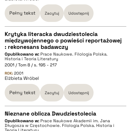
pobierz cytat
Pełny tekst
Zacytuj
Udostępnij
Krytyka literacka dwudziestolecia
międzywojennego o powieści reportażowej
CZYSTY TEKST
: rekonesans badawczy
Opublikowano w:
Prace Naukowe. Filologia Polska.
Historia i Teoria Literatury
pobierz cytat
2001 / Tom 8 / s. 195 - 217
ROK:
2001
Elżbieta Wróbel
BIBTEX
Pełny tekst
Zacytuj
Udostępnij
pobierz cytat
Nieznane oblicza Dwudziestolecia
Opublikowano w:
Prace Naukowe Akademii im. Jana
CZYSTY TEKST
Długosza w Częstochowie. Filologia Polska. Historia i
Teoria Literatury