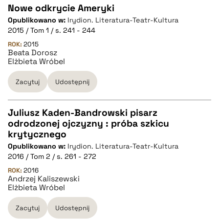
Nowe odkrycie Ameryki
Opublikowano w:
Irydion. Literatura-Teatr-Kultura
CZYSTY TEKST
2015 / Tom 1 / s. 241 - 244
ROK:
2015
Beata Dorosz
pobierz cytat
Elżbieta Wróbel
Zacytuj
Udostępnij
BIBTEX
Juliusz Kaden-Bandrowski pisarz
pobierz cytat
odrodzonej ojczyzny : próba szkicu
CZYSTY TEKST
krytycznego
Opublikowano w:
Irydion. Literatura-Teatr-Kultura
2016 / Tom 2 / s. 261 - 272
pobierz cytat
ROK:
2016
Andrzej Kaliszewski
Elżbieta Wróbel
BIBTEX
Zacytuj
Udostępnij
pobierz cytat