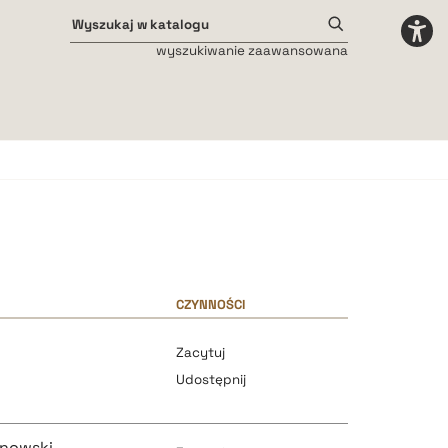
wyszukiwanie zaawansowana
Odstępy międzyliterowe
małe
średnie
duże
CZYNNOŚCI
Zacytuj
Udostępnij
anowski