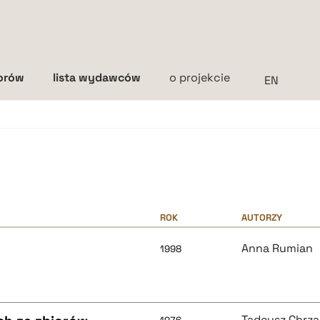
torów
lista wydawców
o projekcie
Interlinia
mała
średnia
duża
ROK
AUTORZY
Anna Rumian
1998
Tadeusz Chrz