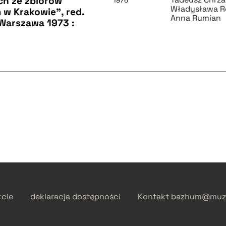
ch ze zbiorów
1976
Władysława 
w Krakowie", red.
Anna Rumian
Warszawa 1973 :
kcie
deklaracja dostępności
Kontakt
bazhum@muzh