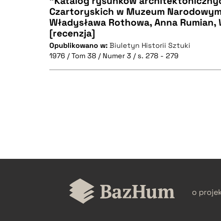
"Katalog rysunków architektoniczny
Czartoryskich w Muzeum Narodowym 
Władysława Rothowa, Anna Rumian, 
CZYSTY TEKST
[recenzja]
Opublikowano w:
Biuletyn Historii Sztuki
1976 / Tom 38 / Numer 3 / s. 278 - 279
BIBTEX
CZYSTY TEKST
BIBTEX
o proje