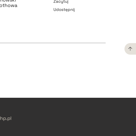
Zacytuj
Rothowa
Udostępnij
pobierz cytat
pobierz cytat
pobierz cytat
pobierz cytat
p.pl