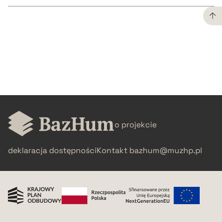
CZYSTY TEKST
pobierz cytat
BIBTEX
o projekcie
pobierz cytat
deklaracja dostępności
Kontakt
bazhum@muzhp.pl