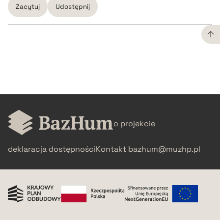
Zacytuj
Udostępnij
CZYSTY TEKST
pobierz cytat
BIBTEX
o projekcie
pobierz cytat
deklaracja dostępności
Kontakt
bazhum@muzhp.pl