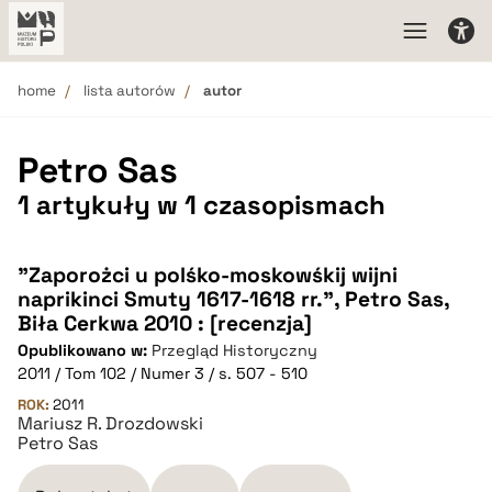
home
lista autorów
autor
Petro Sas
1 artykuły w 1 czasopismach
"Zaporożci u polśko-moskowśkij wijni
naprikinci Smuty 1617-1618 rr.", Petro Sas,
Biła Cerkwa 2010 : [recenzja]
Opublikowano w:
Przegląd Historyczny
2011 / Tom 102 / Numer 3 / s. 507 - 510
ROK:
2011
Mariusz R. Drozdowski
Petro Sas