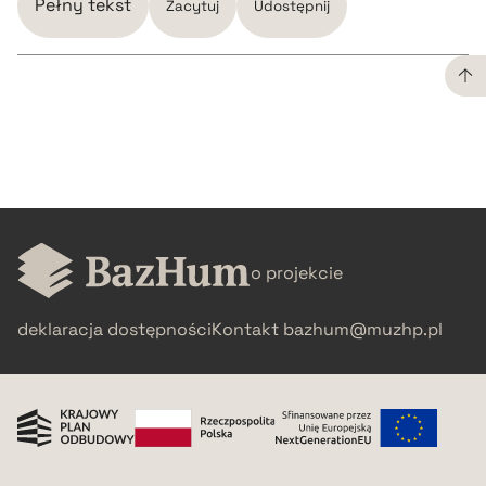
Pełny tekst
Zacytuj
Udostępnij
CZYSTY TEKST
pobierz cytat
BIBTEX
o projekcie
pobierz cytat
deklaracja dostępności
Kontakt
bazhum@muzhp.pl