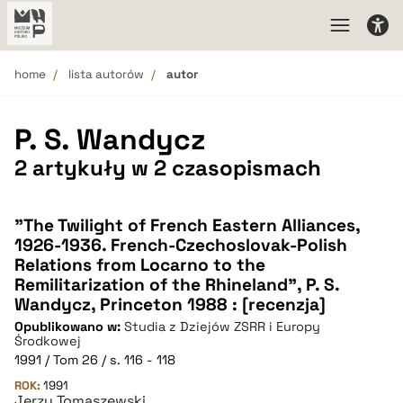
home
lista autorów
autor
P. S. Wandycz
2 artykuły w 2 czasopismach
"The Twilight of French Eastern Alliances,
1926-1936. French-Czechoslovak-Polish
Relations from Locarno to the
Remilitarization of the Rhineland", P. S.
Wandycz, Princeton 1988 : [recenzja]
Opublikowano w:
Studia z Dziejów ZSRR i Europy
Środkowej
1991 / Tom 26 / s. 116 - 118
ROK:
1991
Jerzy Tomaszewski