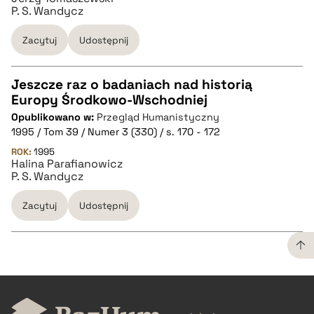
P. S. Wandycz
Zacytuj
Udostępnij
Jeszcze raz o badaniach nad historią
Europy Środkowo-Wschodniej
CZYSTY TEKST
Opublikowano w:
Przegląd Humanistyczny
1995 / Tom 39 / Numer 3 (330) / s. 170 - 172
pobierz cytat
ROK:
1995
Halina Parafianowicz
P. S. Wandycz
BIBTEX
Zacytuj
Udostępnij
pobierz cytat
CZYSTY TEKST