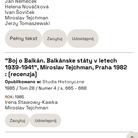
Jan Němeček
Helena Nováčková
Ivan Šovíček
Miroslav Tejchman
Jerzy Tomaszewski
Pełny tekst
Zacytuj
Udostępnij
"Boj o Balkán. Balkánske státy v letech
1939-1941", Miroslav Tejchman, Praha 1982
CZYSTY TEKST
: [recenzja]
Opublikowano w:
Studia Historyczne
1985 / Tom 28 / Numer 4 / s. 665 - 668
pobierz cytat
ROK:
1985
Irena Stawowy-Kawka
Miroslav Tejchman
BIBTEX
Zacytuj
Udostępnij
pobierz cytat