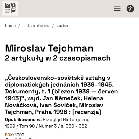
home
lista autorów
autor
Miroslav Tejchman
2 artykuły w 2 czasopismach
„Československo–sovětskě vztahy v
diplomatických jednáních 1939–1945.
Dokumenty, t. 1 (březen 1939 — červen
1943)”, wyd. Jan Němeček, Helena
Nováčková, Ivan Šovíček, Miroslav
Tejchman, Praha 1998 : [recenzja]
Opublikowano w:
Przegląd Historyczny
1999 / Tom 90 / Numer 3 / s. 380 - 382
ROK:
1999