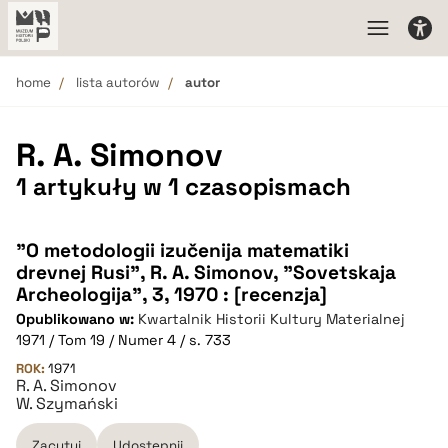
home
lista autorów
autor
R. A. Simonov
1 artykuły w 1 czasopismach
"O metodologii izučenija matematiki
drevnej Rusi", R. A. Simonov, "Sovetskaja
Archeologija", 3, 1970 : [recenzja]
Opublikowano w:
Kwartalnik Historii Kultury Materialnej
1971 / Tom 19 / Numer 4 / s. 733
ROK:
1971
R. A. Simonov
W. Szymański
Zacytuj
Udostępnij