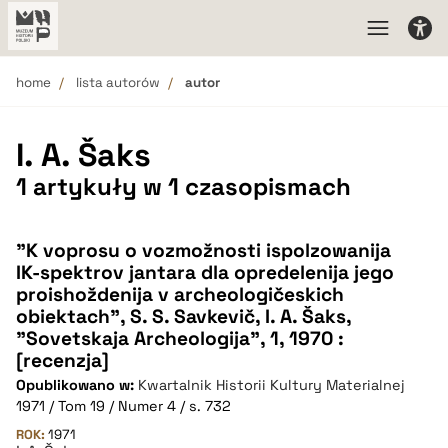
home
lista autorów
autor
I. A. Šaks
1 artykuły w 1 czasopismach
"K voprosu o vozmožnosti ispolzowanija
IK-spektrov jantara dla opredelenija jego
proishoždenija v archeologičeskich
obiektach", S. S. Savkevič, I. A. Šaks,
"Sovetskaja Archeologija", 1, 1970 :
[recenzja]
Opublikowano w:
Kwartalnik Historii Kultury Materialnej
1971 / Tom 19 / Numer 4 / s. 732
ROK:
1971