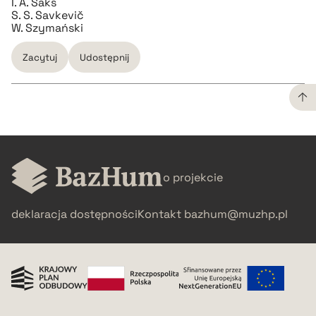
I. A. Šaks
S. S. Savkevič
W. Szymański
Zacytuj
Udostępnij
CZYSTY TEKST
pobierz cytat
o projekcie
BIBTEX
deklaracja dostępności
Kontakt
bazhum@muzhp.pl
pobierz cytat