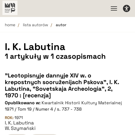
home
lista autorów
autor
I. K. Labutina
1 artykuły w 1 czasopismach
"Leotopisnyje dannyje XIV w. o
krepostnych sooruženijach Pskova", I. K.
Labutina, "Sovetskaja Archeologia", 2,
1970 : [recenzja]
Opublikowano w:
Kwartalnik Historii Kultury Materialnej
1971 / Tom 19 / Numer 4 / s. 737 - 738
ROK:
1971
I. K. Labutina
W. Szymański