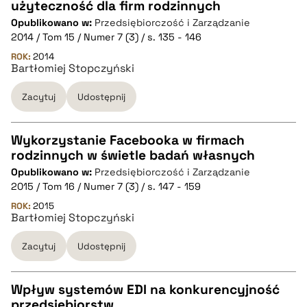
użyteczność dla firm rodzinnych
CZYSTY TEKST
Opublikowano w:
Przedsiębiorczość i Zarządzanie
2014 / Tom 15 / Numer 7 (3) / s. 135 - 146
pobierz cytat
ROK:
2014
Bartłomiej Stopczyński
Zacytuj
Udostępnij
BIBTEX
pobierz cytat
Wykorzystanie Facebooka w firmach
rodzinnych w świetle badań własnych
CZYSTY TEKST
Opublikowano w:
Przedsiębiorczość i Zarządzanie
2015 / Tom 16 / Numer 7 (3) / s. 147 - 159
pobierz cytat
ROK:
2015
Bartłomiej Stopczyński
Zacytuj
Udostępnij
BIBTEX
pobierz cytat
Wpływ systemów EDI na konkurencyjność
przedsiębiorstw