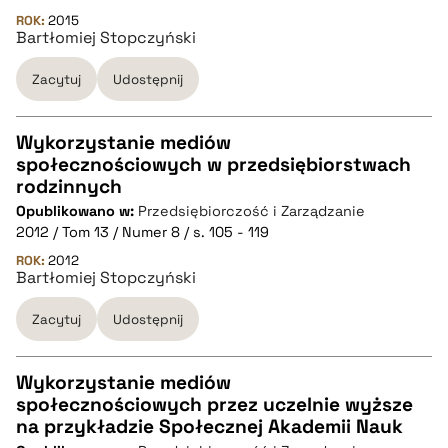
ROK:
2015
BIBTEX
Bartłomiej Stopczyński
Zacytuj
Udostępnij
pobierz cytat
Wykorzystanie mediów
społecznościowych w przedsiębiorstwach
CZYSTY TEKST
rodzinnych
Opublikowano w:
Przedsiębiorczość i Zarządzanie
2012 / Tom 13 / Numer 8 / s. 105 - 119
pobierz cytat
ROK:
2012
Bartłomiej Stopczyński
BIBTEX
Zacytuj
Udostępnij
pobierz cytat
Wykorzystanie mediów
społecznościowych przez uczelnie wyższe
CZYSTY TEKST
na przykładzie Społecznej Akademii Nauk