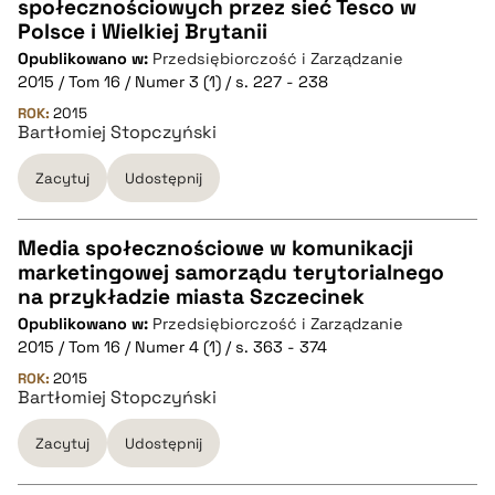
społecznościowych przez sieć Tesco w
CZYSTY TEKST
Polsce i Wielkiej Brytanii
Opublikowano w:
Przedsiębiorczość i Zarządzanie
2015 / Tom 16 / Numer 3 (1) / s. 227 - 238
pobierz cytat
ROK:
2015
Bartłomiej Stopczyński
BIBTEX
Zacytuj
Udostępnij
pobierz cytat
Media społecznościowe w komunikacji
marketingowej samorządu terytorialnego
CZYSTY TEKST
na przykładzie miasta Szczecinek
Opublikowano w:
Przedsiębiorczość i Zarządzanie
2015 / Tom 16 / Numer 4 (1) / s. 363 - 374
pobierz cytat
ROK:
2015
Bartłomiej Stopczyński
BIBTEX
Zacytuj
Udostępnij
pobierz cytat