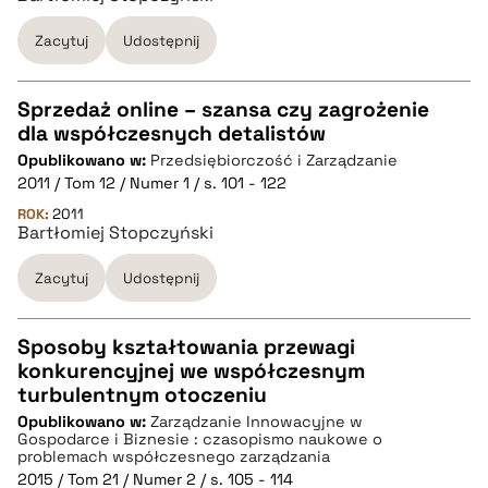
BIBTEX
Zacytuj
Udostępnij
pobierz cytat
Sprzedaż online – szansa czy zagrożenie
dla współczesnych detalistów
CZYSTY TEKST
Opublikowano w:
Przedsiębiorczość i Zarządzanie
2011 / Tom 12 / Numer 1 / s. 101 - 122
pobierz cytat
ROK:
2011
Bartłomiej Stopczyński
Zacytuj
Udostępnij
BIBTEX
pobierz cytat
Sposoby kształtowania przewagi
konkurencyjnej we współczesnym
CZYSTY TEKST
turbulentnym otoczeniu
Opublikowano w:
Zarządzanie Innowacyjne w
Gospodarce i Biznesie : czasopismo naukowe o
pobierz cytat
problemach współczesnego zarządzania
2015 / Tom 21 / Numer 2 / s. 105 - 114