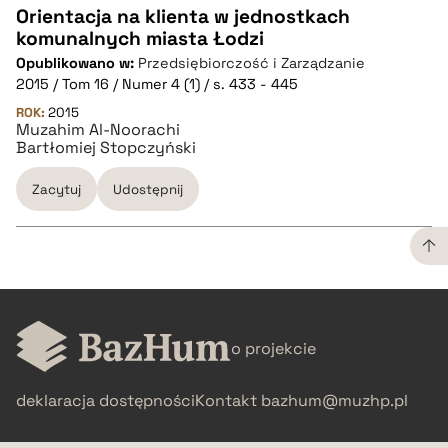
Orientacja na klienta w jednostkach
komunalnych miasta Łodzi
CZYSTY TEKST
Opublikowano w:
Przedsiębiorczość i Zarządzanie
2015 / Tom 16 / Numer 4 (1) / s. 433 - 445
pobierz cytat
ROK:
2015
Muzahim Al-Noorachi
Bartłomiej Stopczyński
BIBTEX
Zacytuj
Udostępnij
pobierz cytat
CZYSTY TEKST
o projekcie
pobierz cytat
deklaracja dostępności
Kontakt
bazhum@muzhp.pl
BIBTEX