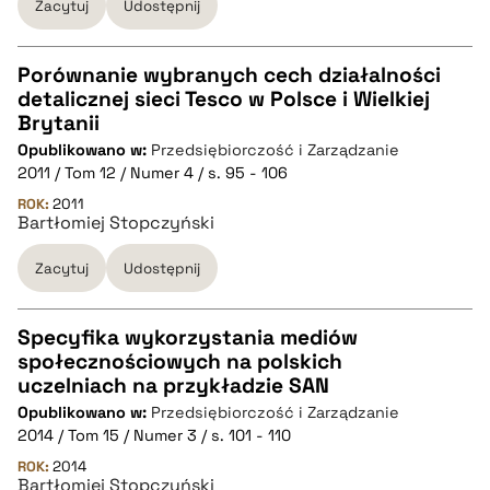
Zacytuj
Udostępnij
pobierz cytat
Porównanie wybranych cech działalności
detalicznej sieci Tesco w Polsce i Wielkiej
CZYSTY TEKST
Brytanii
Opublikowano w:
Przedsiębiorczość i Zarządzanie
2011 / Tom 12 / Numer 4 / s. 95 - 106
pobierz cytat
ROK:
2011
Bartłomiej Stopczyński
BIBTEX
Zacytuj
Udostępnij
pobierz cytat
Specyfika wykorzystania mediów
społecznościowych na polskich
CZYSTY TEKST
uczelniach na przykładzie SAN
Opublikowano w:
Przedsiębiorczość i Zarządzanie
2014 / Tom 15 / Numer 3 / s. 101 - 110
pobierz cytat
ROK:
2014
Bartłomiej Stopczyński