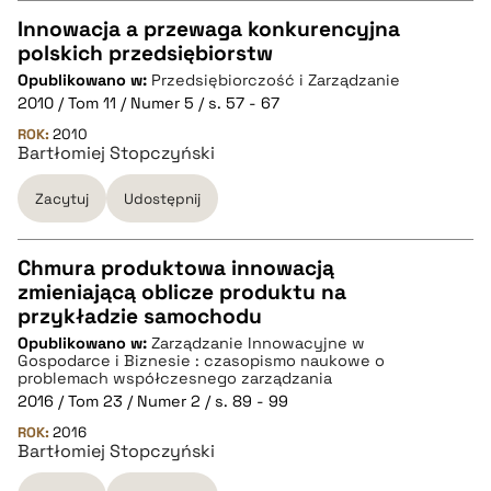
pobierz cytat
Innowacja a przewaga konkurencyjna
polskich przedsiębiorstw
CZYSTY TEKST
Opublikowano w:
Przedsiębiorczość i Zarządzanie
2010 / Tom 11 / Numer 5 / s. 57 - 67
pobierz cytat
ROK:
2010
Bartłomiej Stopczyński
Zacytuj
Udostępnij
BIBTEX
pobierz cytat
Chmura produktowa innowacją
zmieniającą oblicze produktu na
CZYSTY TEKST
przykładzie samochodu
Opublikowano w:
Zarządzanie Innowacyjne w
Gospodarce i Biznesie : czasopismo naukowe o
pobierz cytat
problemach współczesnego zarządzania
2016 / Tom 23 / Numer 2 / s. 89 - 99
ROK:
2016
BIBTEX
Bartłomiej Stopczyński