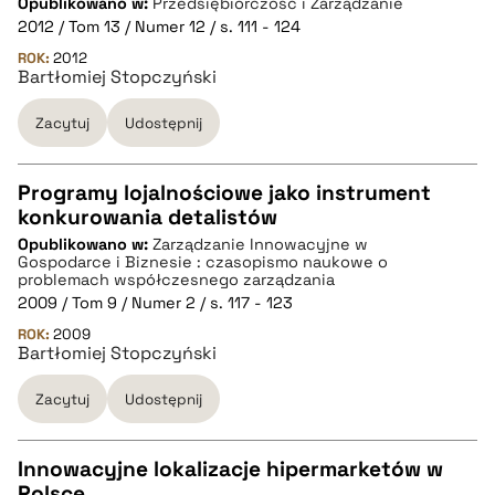
Opublikowano w:
Przedsiębiorczość i Zarządzanie
2012 / Tom 13 / Numer 12 / s. 111 - 124
pobierz cytat
ROK:
2012
Bartłomiej Stopczyński
BIBTEX
Zacytuj
Udostępnij
pobierz cytat
Programy lojalnościowe jako instrument
konkurowania detalistów
CZYSTY TEKST
Opublikowano w:
Zarządzanie Innowacyjne w
Gospodarce i Biznesie : czasopismo naukowe o
problemach współczesnego zarządzania
pobierz cytat
2009 / Tom 9 / Numer 2 / s. 117 - 123
ROK:
2009
Bartłomiej Stopczyński
BIBTEX
Zacytuj
Udostępnij
pobierz cytat
Innowacyjne lokalizacje hipermarketów w
Polsce