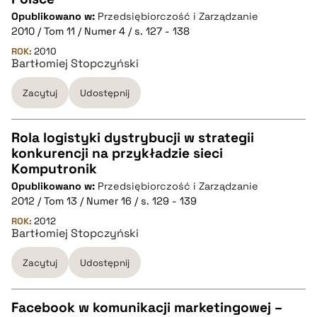
CZYSTY TEKST
Opublikowano w:
Przedsiębiorczość i Zarządzanie
2010 / Tom 11 / Numer 4 / s. 127 - 138
pobierz cytat
ROK:
2010
Bartłomiej Stopczyński
Zacytuj
Udostępnij
BIBTEX
pobierz cytat
Rola logistyki dystrybucji w strategii
konkurencji na przykładzie sieci
CZYSTY TEKST
Komputronik
Opublikowano w:
Przedsiębiorczość i Zarządzanie
2012 / Tom 13 / Numer 16 / s. 129 - 139
pobierz cytat
ROK:
2012
Bartłomiej Stopczyński
BIBTEX
Zacytuj
Udostępnij
pobierz cytat
Facebook w komunikacji marketingowej –