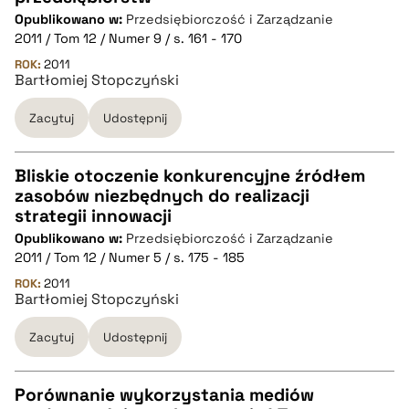
CZYSTY TEKST
Opublikowano w:
Przedsiębiorczość i Zarządzanie
2011 / Tom 12 / Numer 9 / s. 161 - 170
pobierz cytat
ROK:
2011
Bartłomiej Stopczyński
Zacytuj
Udostępnij
BIBTEX
pobierz cytat
Bliskie otoczenie konkurencyjne źródłem
zasobów niezbędnych do realizacji
CZYSTY TEKST
strategii innowacji
Opublikowano w:
Przedsiębiorczość i Zarządzanie
2011 / Tom 12 / Numer 5 / s. 175 - 185
pobierz cytat
ROK:
2011
Bartłomiej Stopczyński
BIBTEX
Zacytuj
Udostępnij
pobierz cytat
Porównanie wykorzystania mediów