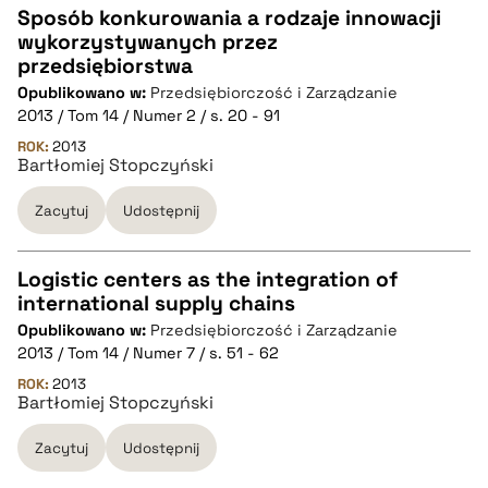
Sposób konkurowania a rodzaje innowacji
wykorzystywanych przez
CZYSTY TEKST
przedsiębiorstwa
Opublikowano w:
Przedsiębiorczość i Zarządzanie
2013 / Tom 14 / Numer 2 / s. 20 - 91
pobierz cytat
ROK:
2013
Bartłomiej Stopczyński
BIBTEX
Zacytuj
Udostępnij
pobierz cytat
Logistic centers as the integration of
international supply chains
CZYSTY TEKST
Opublikowano w:
Przedsiębiorczość i Zarządzanie
2013 / Tom 14 / Numer 7 / s. 51 - 62
pobierz cytat
ROK:
2013
Bartłomiej Stopczyński
Zacytuj
Udostępnij
BIBTEX