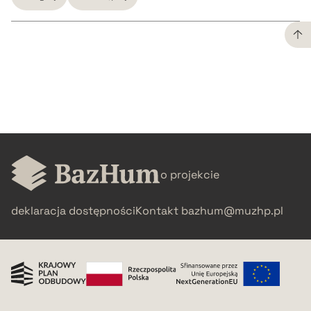
CZYSTY TEKST
pobierz cytat
BIBTEX
o projekcie
pobierz cytat
deklaracja dostępności
Kontakt
bazhum@muzhp.pl