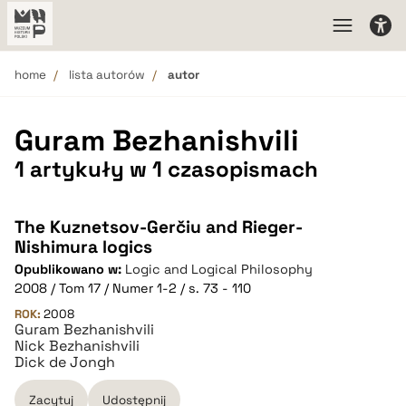
home
lista autorów
autor
Guram Bezhanishvili
1 artykuły w 1 czasopismach
The Kuznetsov-Gerčiu and Rieger-
Nishimura logics
Opublikowano w:
Logic and Logical Philosophy
2008 / Tom 17 / Numer 1-2 / s. 73 - 110
ROK:
2008
Guram Bezhanishvili
Nick Bezhanishvili
Dick de Jongh
Zacytuj
Udostępnij