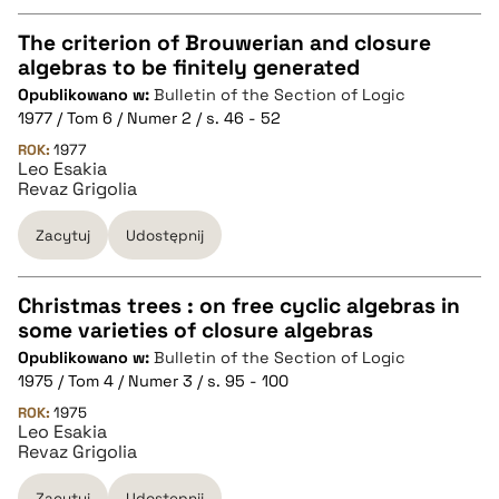
The criterion of Brouwerian and closure
algebras to be finitely generated
CZYSTY TEKST
Opublikowano w:
Bulletin of the Section of Logic
1977 / Tom 6 / Numer 2 / s. 46 - 52
pobierz cytat
ROK:
1977
Leo Esakia
Revaz Grigolia
BIBTEX
Zacytuj
Udostępnij
pobierz cytat
Christmas trees : on free cyclic algebras in
some varieties of closure algebras
CZYSTY TEKST
Opublikowano w:
Bulletin of the Section of Logic
1975 / Tom 4 / Numer 3 / s. 95 - 100
pobierz cytat
ROK:
1975
Leo Esakia
Revaz Grigolia
BIBTEX
Zacytuj
Udostępnij