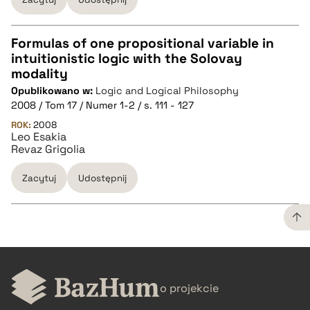
pobierz cytat
Formulas of one propositional variable in
intuitionistic logic with the Solovay
CZYSTY TEKST
modality
Opublikowano w:
Logic and Logical Philosophy
2008 / Tom 17 / Numer 1-2 / s. 111 - 127
pobierz cytat
ROK:
2008
Leo Esakia
Revaz Grigolia
BIBTEX
Zacytuj
Udostępnij
pobierz cytat
CZYSTY TEKST
o projekcie
pobierz cytat