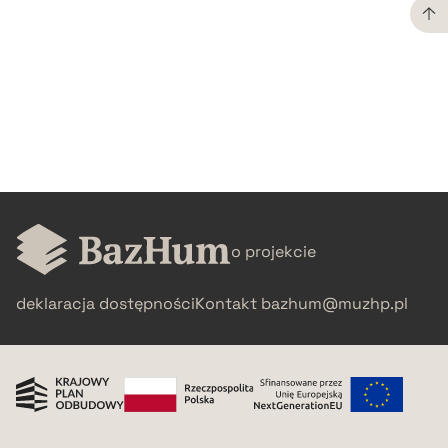
CZYSTY TEKST
pobierz cytat
BIBTEX
pobierz cytat
o projekcie
deklaracja dostępności
Kontakt
bazhum@muzhp.pl