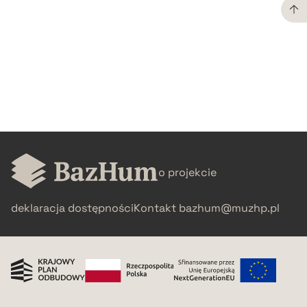
CZYSTY TEKST
pobierz cytat
BIBTEX
pobierz cytat
o projekcie
deklaracja dostępności
Kontakt
bazhum@muzhp.pl