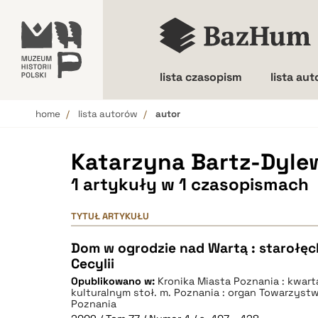
lista czasopism
lista au
home
lista autorów
autor
Wielkość liter
Katarzyna Bartz-Dyle
1 artykuły w 1 czasopismach
TYTUŁ ARTYKUŁU
Dom w ogrodzie nad Wartą : starołęck
Cecylii
Opublikowano w:
Kronika Miasta Poznania : kwar
kulturalnym stoł. m. Poznania : organ Towarzyst
Poznania