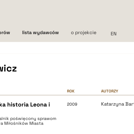
torów
lista wydawców
o projekcie
Interlinia
mała
średnia
duża
wicz
ROK
AUTORZY
a historia Leona i
Katarzyna Bar
2009
talnik poświęcony sprawom
wa Miłośników Miasta