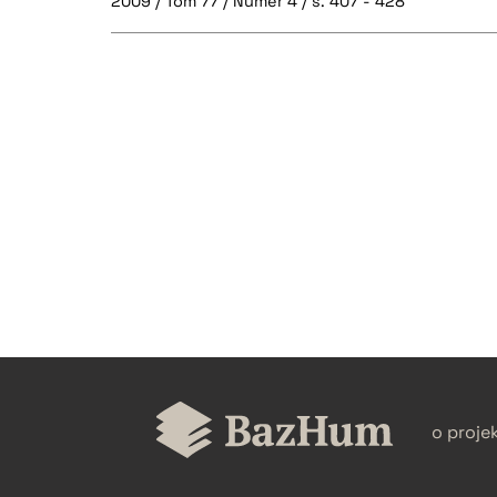
2009 / Tom 77 / Numer 4 / s. 407 - 428
CZYSTY TEKST
BIBTEX
o proje