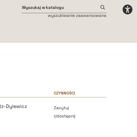
wyszukiwanie zaawansowana
Odstępy międzyliterowe
małe
średnie
duże
CZYNNOŚCI
tz-Dylewicz
Zacytuj
Udostępnij