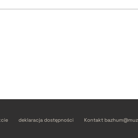
kcie
deklaracja dostępności
Kontakt
bazhum@muzh