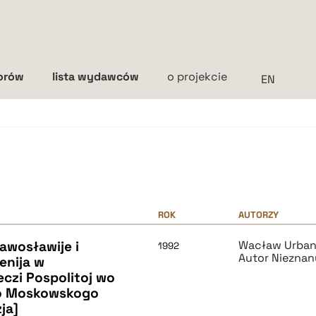
torów
lista wydawców
o projekcie
Interlinia
mała
średnia
duża
ROK
AUTORZY
awosławije i
Wacław Urba
1992
Autor Nieznan
enija w
czi Pospolitoj wo
two Moskowskogo
ja]