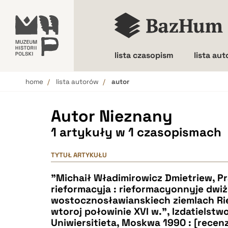
lista czasopism
lista au
home
lista autorów
autor
Wielkość liter
Autor Nieznany
1 artykuły w 1 czasopismach
TYTUŁ ARTYKUŁU
"Michaił Władimirowicz Dmietriew, Pr
rieformacyja : rieformacyonnyje dwiż
wostocznosławianskiech ziemlach Rie
wtoroj połowinie XVI w.", Izdatiels
Uniwiersitieta, Moskwa 1990 : [recenz