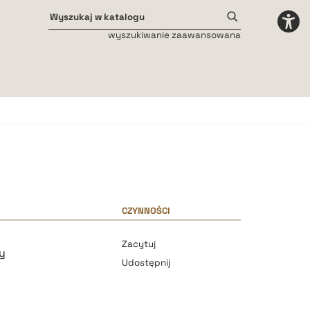
wyszukiwanie zaawansowana
Odstępy międzyliterowe
małe
średnie
duże
CZYNNOŚCI
n
Zacytuj
y
Udostępnij