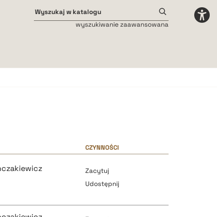
wyszukiwanie zaawansowana
Odstępy międzyliterowe
małe
średnie
duże
CZYNNOŚCI
inczakiewicz
Zacytuj
Udostępnij
inczakiewicz