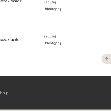
inczakiewicz
Zacytuj
Udostępnij
pobierz cytat
pobierz cytat
Zacytuj
inczakiewicz
Udostępnij
pobierz cytat
pobierz cytat
pobierz cytat
pobierz cytat
p.pl
pobierz cytat