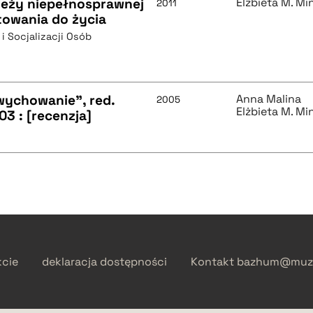
ieży niepełnosprawnej
Elżbieta M. M
2011
otowania do życia
 i Socjalizacji Osób
wychowanie", red.
Anna Malina
2005
Elżbieta M. M
3 : [recenzja]
kcie
deklaracja dostępności
Kontakt
bazhum@muzh