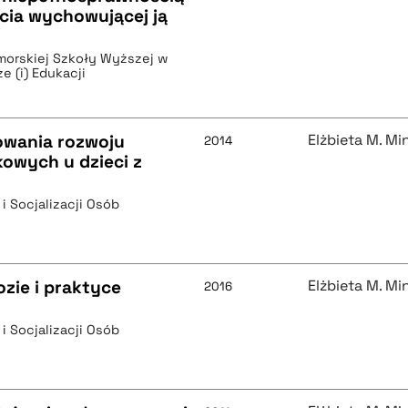
ycia wychowującej ją
orskiej Szkoły Wyższej w
 (i) Edukacji
owania rozwoju
Elżbieta M. M
2014
kowych u dzieci z
 i Socjalizacji Osób
zie i praktyce
Elżbieta M. M
2016
 i Socjalizacji Osób