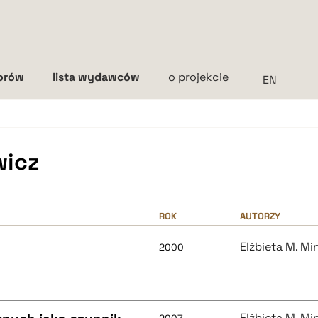
torów
lista wydawców
o projekcie
Interlinia
mała
średnia
duża
wicz
ROK
AUTORZY
Elżbieta M. M
2000
Elżbieta M. M