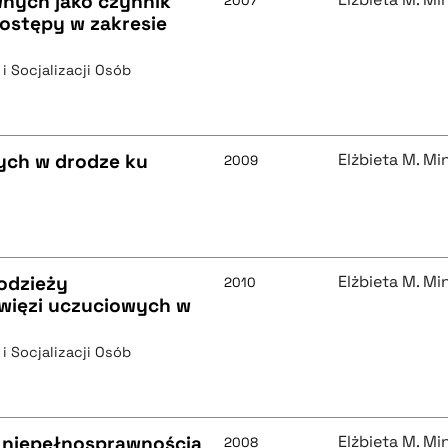
wnych jako czynnik
2007
postępy w zakresie
 i Socjalizacji Osób
ych w drodze ku
Elżbieta M. M
2009
odzieży
Elżbieta M. M
2010
 więzi uczuciowych w
 i Socjalizacji Osób
 niepełnosprawnością
Elżbieta M. M
2008