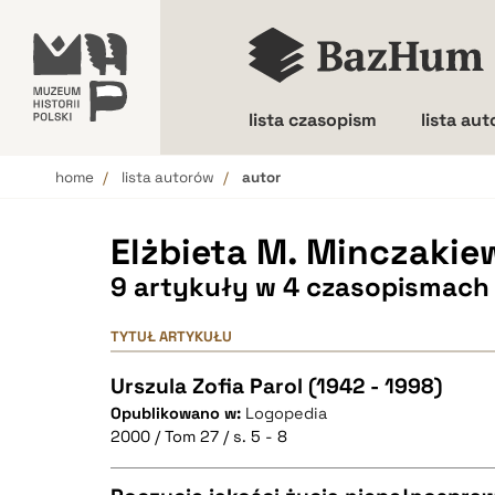
lista czasopism
lista au
home
lista autorów
autor
Wielkość liter
Elżbieta M. Minczakie
9 artykuły w 4 czasopismach
TYTUŁ ARTYKUŁU
Urszula Zofia Parol (1942 - 1998)
Opublikowano w:
Logopedia
2000 / Tom 27 / s. 5 - 8