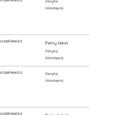
Zacytuj
Udostępnij
pobierz cytat
inczakiewicz
Pełny tekst
Zacytuj
pobierz cytat
Udostępnij
pobierz cytat
inczakiewicz
Zacytuj
Udostępnij
pobierz cytat
pobierz cytat
inczakiewicz