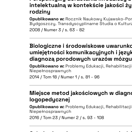
intelektualną w kontekście jakości ż
rodziny
CZYSTY TEKST
Opublikowano w:
Rocznik Naukowy Kujawsko-Pom
Bydgoszczy. Transdyscyplinarne Studia o Kulturze
2008 / Numer 3 / s. 63 - 82
Biologiczne i środowiskowe uwarunk
BIBTEX
umiejętności komunikacyjnych i języ
diagnozą porodowych urazów mózgu
CZYSTY TEKST
Opublikowano w:
Problemy Edukacji, Rehabilitacji
Niepełnosprawnych
2014 / Tom 18 / Numer 1 / s. 81 - 96
Miejsce metod jakościowych w diagno
BIBTEX
logopedycznej
Opublikowano w:
Problemy Edukacji, Rehabilitacji
CZYSTY TEKST
Niepełnosprawnych
2016 / Tom 23 / Numer 2 / s. 93 - 108