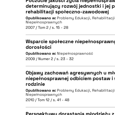
Poczucie jakości życia niepełnospra
determinujący rozwój jednostki i jej 
rehabilitacji społeczno-zawodowej
CZYSTY TEKST
Opublikowano w:
Problemy Edukacji, Rehabilitacji
Niepełnosprawnych
2007 / Tom 2 / s. 15 - 28
Wsparcie społeczne niepełnosprawn
BIBTEX
dorosłości
Opublikowano w:
Niepełnosprawność
CZYSTY TEKST
2009 / Numer 2 / s. 23 - 32
Objawy zachowań agresywnych u mł
niepełnosprawnej odbiciem postaw i
BIBTEX
rodzinie
CZYSTY TEKST
Opublikowano w:
Problemy Edukacji, Rehabilitacji
Niepełnosprawnych
2010 / Tom 12 / s. 41 - 48
Perspektywy dorastania młodzieży z
BIBTEX