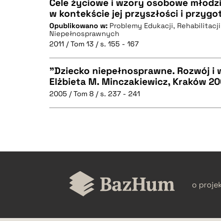
Cele życiowe i wzory osobowe młodz
w kontekście jej przyszłości i przyg
BIBTEX
Opublikowano w:
Problemy Edukacji, Rehabilitacji
CZYSTY TEKST
Niepełnosprawnych
2011 / Tom 13 / s. 155 - 167
"Dziecko niepełnosprawne. Rozwój i 
Elżbieta M. Minczakiewicz, Kraków 200
BIBTEX
2005 / Tom 8 / s. 237 - 241
CZYSTY TEKST
CZYSTY TEKST
BIBTEX
o proje
BIBTEX