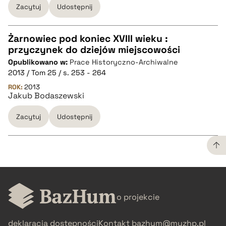
Zacytuj
Udostępnij
BIBTEX
pobierz cytat
Żarnowiec pod koniec XVIII wieku :
przyczynek do dziejów miejscowości
CZYSTY TEKST
Opublikowano w:
Prace Historyczno-Archiwalne
2013 / Tom 25 / s. 253 - 264
pobierz cytat
ROK:
2013
Jakub Bodaszewski
Zacytuj
Udostępnij
BIBTEX
pobierz cytat
CZYSTY TEKST
o projekcie
pobierz cytat
deklaracja dostępności
Kontakt
bazhum@muzhp.pl