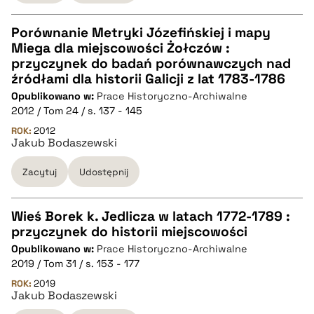
pobierz cytat
Porównanie Metryki Józefińskiej i mapy
Miega dla miejscowości Żołczów :
CZYSTY TEKST
przyczynek do badań porównawczych nad
źródłami dla historii Galicji z lat 1783-1786
Opublikowano w:
Prace Historyczno-Archiwalne
pobierz cytat
2012 / Tom 24 / s. 137 - 145
ROK:
2012
Jakub Bodaszewski
BIBTEX
Zacytuj
Udostępnij
pobierz cytat
Wieś Borek k. Jedlicza w latach 1772-1789 :
przyczynek do historii miejscowości
CZYSTY TEKST
Opublikowano w:
Prace Historyczno-Archiwalne
2019 / Tom 31 / s. 153 - 177
pobierz cytat
ROK:
2019
Jakub Bodaszewski