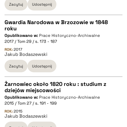
Zacytuj
Udostępnij
BIBTEX
pobierz cytat
Gwardia Narodowa w Brzozowie w 1848
roku
CZYSTY TEKST
Opublikowano w:
Prace Historyczno-Archiwalne
2017 / Tom 29 / s. 173 - 187
pobierz cytat
ROK:
2017
Jakub Bodaszewski
Zacytuj
Udostępnij
BIBTEX
pobierz cytat
Żarnowiec około 1820 roku : studium z
dziejów miejscowości
CZYSTY TEKST
Opublikowano w:
Prace Historyczno-Archiwalne
2015 / Tom 27 / s. 191 - 199
pobierz cytat
ROK:
2015
Jakub Bodaszewski