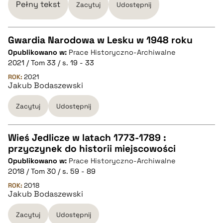
Pełny tekst
Zacytuj
Udostępnij
Gwardia Narodowa w Lesku w 1948 roku
Opublikowano w:
Prace Historyczno-Archiwalne
CZYSTY TEKST
2021 / Tom 33 / s. 19 - 33
ROK:
2021
Jakub Bodaszewski
pobierz cytat
Zacytuj
Udostępnij
BIBTEX
Wieś Jedlicze w latach 1773-1789 :
pobierz cytat
przyczynek do historii miejscowości
CZYSTY TEKST
Opublikowano w:
Prace Historyczno-Archiwalne
2018 / Tom 30 / s. 59 - 89
pobierz cytat
ROK:
2018
Jakub Bodaszewski
Zacytuj
Udostępnij
BIBTEX