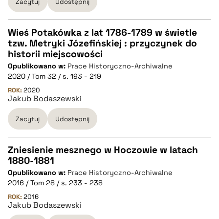
Zacytuj
Udostępnij
BIBTEX
pobierz cytat
Wieś Potakówka z lat 1786-1789 w świetle
tzw. Metryki Józefińskiej : przyczynek do
CZYSTY TEKST
historii miejscowości
Opublikowano w:
Prace Historyczno-Archiwalne
2020 / Tom 32 / s. 193 - 219
pobierz cytat
ROK:
2020
Jakub Bodaszewski
BIBTEX
Zacytuj
Udostępnij
pobierz cytat
Zniesienie mesznego w Hoczowie w latach
1880-1881
CZYSTY TEKST
Opublikowano w:
Prace Historyczno-Archiwalne
2016 / Tom 28 / s. 233 - 238
pobierz cytat
ROK:
2016
Jakub Bodaszewski