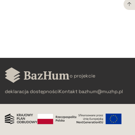
CZYSTY TEKST
pobierz cytat
BIBTEX
pobierz cytat
o projekcie
deklaracja dostępności
Kontakt
bazhum@muzhp.pl