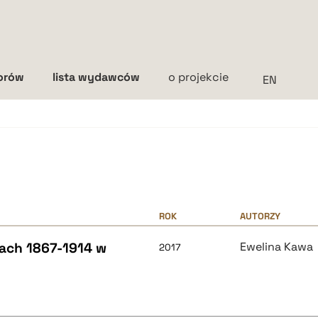
torów
lista wydawców
o projekcie
Interlinia
mała
średnia
duża
ROK
AUTORZY
ach 1867-1914 w
Ewelina Kawa
2017