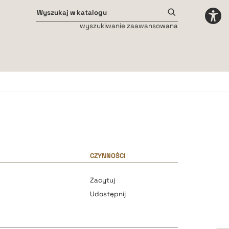
wyszukiwanie zaawansowana
Odstępy międzyliterowe
małe
średnie
duże
CZYNNOŚCI
Zacytuj
Udostępnij