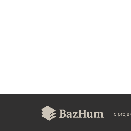
CZYSTY TEKST
BIBTEX
o proje