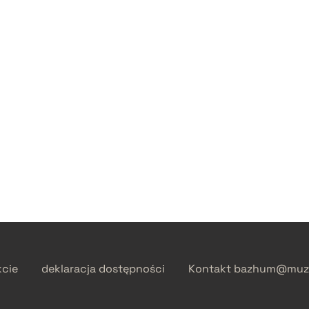
kcie
deklaracja dostępności
Kontakt
bazhum@muzh