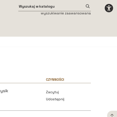
wyszukiwanie zaawansowana
Odstępy międzyliterowe
małe
średnie
duże
CZYNNOŚCI
tysik
Zacytuj
Udostępnij