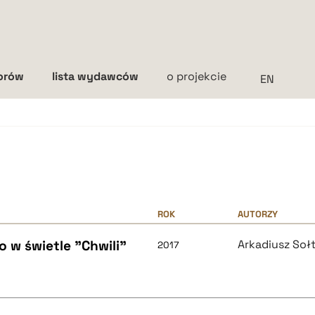
torów
lista wydawców
o projekcie
Interlinia
mała
średnia
duża
ROK
AUTORZY
o w świetle "Chwili"
Arkadiusz Soł
2017