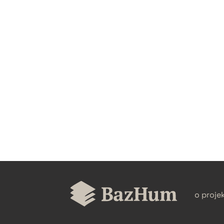
CZYSTY TEKST
BIBTEX
o proje