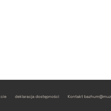
kcie
deklaracja dostępności
Kontakt
bazhum@muzh