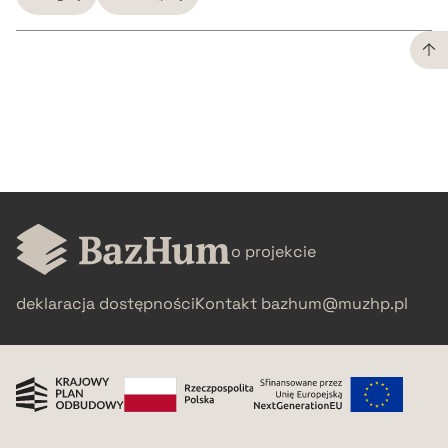
CZYSTY TEKST
pobierz cytat
BIBTEX
o projekcie
pobierz cytat
deklaracja dostępności
Kontakt
bazhum@muzhp.pl