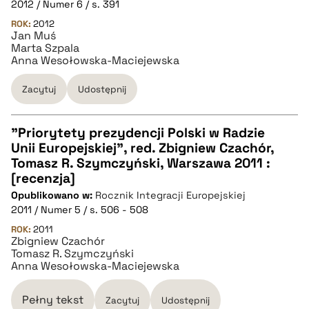
2012 / Numer 6 / s. 391
pobierz cytat
ROK:
2012
Jan Muś
Marta Szpala
Anna Wesołowska-Maciejewska
BIBTEX
Zacytuj
Udostępnij
pobierz cytat
"Priorytety prezydencji Polski w Radzie
Unii Europejskiej", red. Zbigniew Czachór,
CZYSTY TEKST
Tomasz R. Szymczyński, Warszawa 2011 :
[recenzja]
Opublikowano w:
Rocznik Integracji Europejskiej
pobierz cytat
2011 / Numer 5 / s. 506 - 508
ROK:
2011
Zbigniew Czachór
BIBTEX
Tomasz R. Szymczyński
Anna Wesołowska-Maciejewska
pobierz cytat
Pełny tekst
Zacytuj
Udostępnij