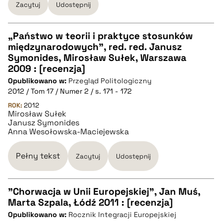
Zacytuj
Udostępnij
„Państwo w teorii i praktyce stosunków
międzynarodowych”, red. red. Janusz
CZYSTY TEKST
Symonides, Mirosław Sułek, Warszawa
2009 : [recenzja]
Opublikowano w:
Przegląd Politologiczny
pobierz cytat
2012 / Tom 17 / Numer 2 / s. 171 - 172
ROK:
2012
Mirosław Sułek
BIBTEX
Janusz Symonides
Anna Wesołowska-Maciejewska
pobierz cytat
Pełny tekst
Zacytuj
Udostępnij
"Chorwacja w Unii Europejskiej", Jan Muś,
Marta Szpala, Łódź 2011 : [recenzja]
CZYSTY TEKST
Opublikowano w:
Rocznik Integracji Europejskiej