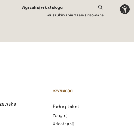
wyszukiwanie zaawansowana
Odstępy międzyliterowe
małe
średnie
duże
CZYNNOŚCI
szewska
Pełny tekst
Zacytuj
Udostępnij