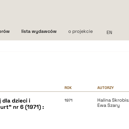
torów
lista wydawców
o projekcie
Interlinia
mała
średnia
duża
ROK
AUTORZY
dla dzieci i
Halina Skrobi
1971
Ewa Szary
rt" nr 6 (1971) :