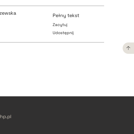
szewska
Pełny tekst
Zacytuj
Udostępnij
pobierz cytat
pobierz cytat
pobierz cytat
pobierz cytat
p.pl