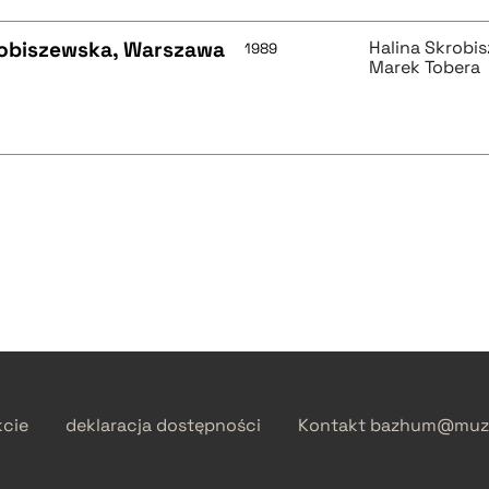
robiszewska, Warszawa
Halina Skrobi
1989
Marek Tobera
kcie
deklaracja dostępności
Kontakt
bazhum@muzh