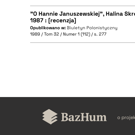
"O Hannie Januszewskiej", Halina Sk
1987 : [recenzja]
Opublikowano w:
Biuletyn Polonistyczny
CZYSTY TEKST
1989 / Tom 32 / Numer 1 (112) / s. 277
BIBTEX
CZYSTY TEKST
BIBTEX
o proje