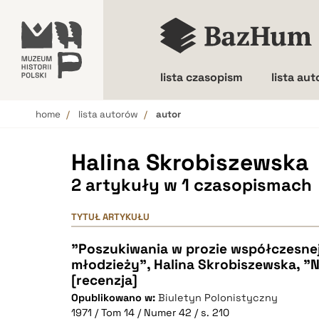
lista czasopism
lista au
home
lista autorów
autor
Wielkość liter
Halina Skrobiszewska
2 artykuły w 1 czasopismach
TYTUŁ ARTYKUŁU
"Poszukiwania w prozie współczesnej 
młodzieży", Halina Skrobiszewska, "Nu
[recenzja]
Opublikowano w:
Biuletyn Polonistyczny
1971 / Tom 14 / Numer 42 / s. 210