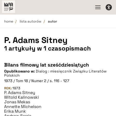
home
lista autorów
autor
P. Adams Sitney
1 artykuły w 1 czasopismach
Bilans filmowy lat sześćdziesiątych
Opublikowano w:
Dialog : miesięcznik Związku Literatów
Polskich
1973 / Tom 18 / Numer 2 / s. 116 - 127
ROK:
1973
P. Adams Sitney
Witold Kalinowski
Jonas Mekas
Annette Michelson
Erika Munk
Andrew Sarris