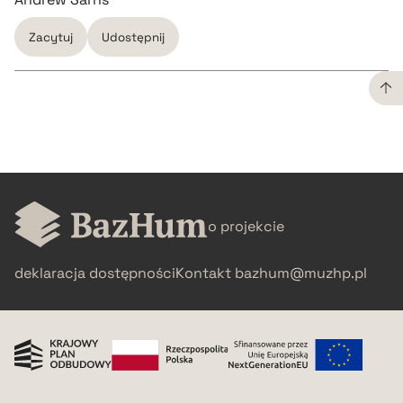
Zacytuj
Udostępnij
CZYSTY TEKST
pobierz cytat
o projekcie
BIBTEX
deklaracja dostępności
Kontakt
bazhum@muzhp.pl
pobierz cytat